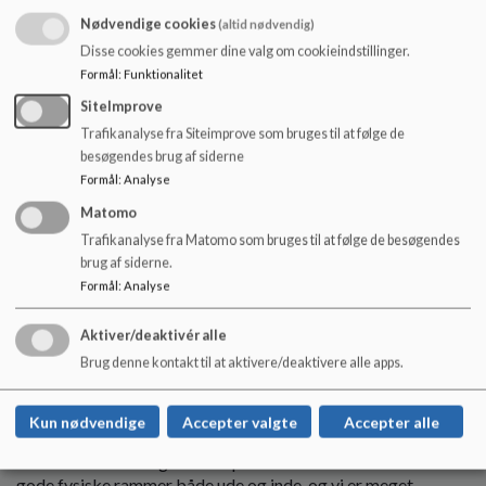
skolestart på Glavendrupskolen.
Nødvendige cookies
(altid nødvendig)
Læs mere
Disse cookies gemmer dine valg om cookieindstillinger.
Formål
:
Funktionalitet
SiteImprove
Trafikanalyse fra Siteimprove som bruges til at følge de
besøgendes brug af siderne
Formål
:
Analyse
Matomo
Trafikanalyse fra Matomo som bruges til at følge de besøgendes
brug af siderne.
Formål
:
Analyse
Aktiver/deaktivér alle
Brug denne kontakt til at aktivere/deaktivere alle apps.
Kun nødvendige
Accepter valgte
Accepter alle
SFO & Klub
I skolefritidsordningen har vi plads til det hele. Vi har
gode fysiske rammer både ude og inde, og vi er meget