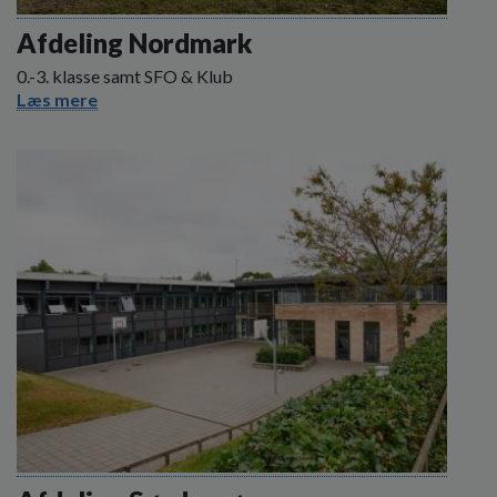
o
l
Afdeling Nordmark
d
0.-3. klasse samt SFO & Klub
e
Læs mere
t