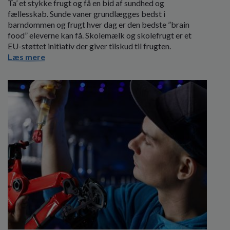
Ta’ et stykke frugt og få en bid af sundhed og
fællesskab. Sunde vaner grundlægges bedst i
barndommen og frugt hver dag er den bedste ”brain
food” eleverne kan få. Skolemælk og skolefrugt er et
EU-støttet initiativ der giver tilskud til frugten.
Læs mere