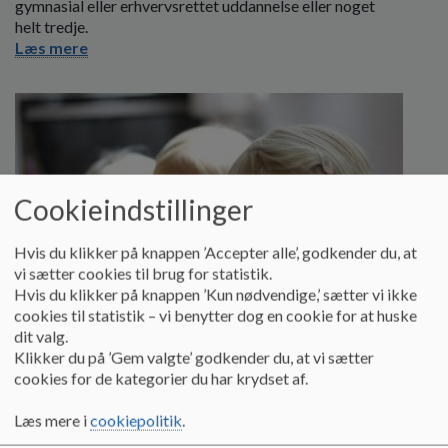
gymnasial eller erhvervsrettet uddannelse eller noget
helt tredje.
Læs mere
Cookieindstillinger
Hvis du klikker på knappen ’Accepter alle’, godkender du, at
vi sætter cookies til brug for statistik.
Hvis du klikker på knappen ’Kun nødvendige,’ sætter vi ikke
cookies til statistik – vi benytter dog en cookie for at huske
dit valg.
Klikker du på ’Gem valgte’ godkender du, at vi sætter
cookies for de kategorier du har krydset af.
Praktisk info skolestart
Læs mere i
cookiepolitik
.
Find her praktisk info omkring skoleindskrivning og