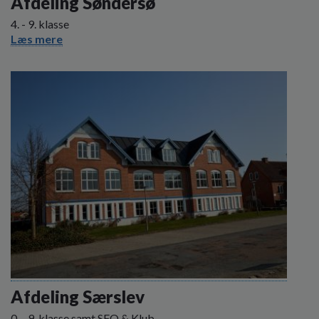
Afdeling Søndersø
4. - 9. klasse
Læs mere
Afdeling Særslev
0. - 9. klasse samt SFO & Klub