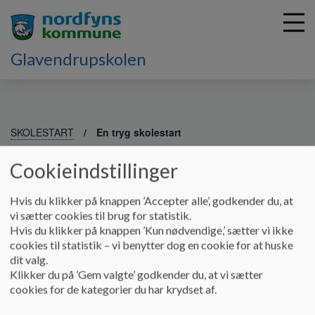
Glavendrupskolen
G
å
SKOLESTART
En tryg skolestart
t
i
Cookieindstillinger
En tryg skolestart
l
h
Hvis du klikker på knappen ’Accepter alle’, godkender du, at
o
vi sætter cookies til brug for statistik.
v
Når jeres barn starter i skole, træder det ind i en helt ny
Hvis du klikker på knappen ’Kun nødvendige,’ sætter vi ikke
e
verden. En verden, hvor bogstaver bliver til ord, firkanter til
cookies til statistik – vi benytter dog en cookie for at huske
d
matematik, og hvor man skal lære at spid
se både ører og
dit valg.
i
blyanter. Det får nye
Klikker du på ’Gem valgte’ godkender du, at vi sætter
n
klassekammerater, som kan blive
cookies for de kategorier du har krydset af.
d
venner for livet. Det er stort - særligt
h
når man er lille. Men også for jer