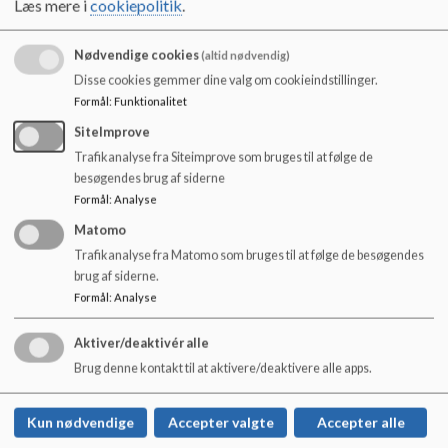
Læs mere i
cookiepolitik
.
o
forældre. I kan dog være helt sikre på,
l
at vi nok skal hjælpe jer og jeres børn
d
med at finde vej i alt det nye.
Nødvendige cookies
(altid nødvendig)
e
Disse cookies gemmer dine valg om cookieindstillinger.
Læs mere om tryg skolestart i nedenstående pjece.
t
Formål
:
Funktionalitet
SiteImprove
Trafikanalyse fra Siteimprove som bruges til at følge de
Dokumenter
besøgendes brug af siderne
Formål
:
Analyse
En tryg skolestart i distrikt Glavendrup
Matomo
Trafikanalyse fra Matomo som bruges til at følge de besøgendes
brug af siderne.
Formål
:
Analyse
Glavendrupskolen
Aktiver/deaktivér alle
Nordmarksvej 2, 5471 Søndersø
Brug denne kontakt til at aktivere/deaktivere alle apps.
glavendrupskolen@nordfynskommune.dk
Søndersø +45 64828400 ⁞ Nordmark +45
Kun nødvendige
Accepter valgte
Accepter alle
23413136 ⁞ Særslev +45 64827960 10.