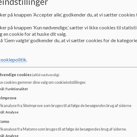
indstillinger
Læringsvejledere
ker på knappen ’Accepter alle’, godkender du, at vi sætter cookies t
ker på knappen ’Kun nødvendige,’ sætter vi ikke cookies til statisti
-----Siden er under opbygning-----
 en cookie for at huske dit valg.
å ’Gem valgte’ godkender du, at vi sætter cookies for de kategorie
cookiepolitik
.
vendige cookies
(altid nødvendig)
se cookies gemmer dine valg om cookieindstillinger.
mål
:
Funktionalitet
eImprove
ikanalyse fra Siteimprove som bruges til at følge de besøgendes brug af siderne
mål
:
Analyse
tomo
fikanalyse fra Matomo som bruges til at følge de besøgendes brug af siderne.
mål
:
Analyse