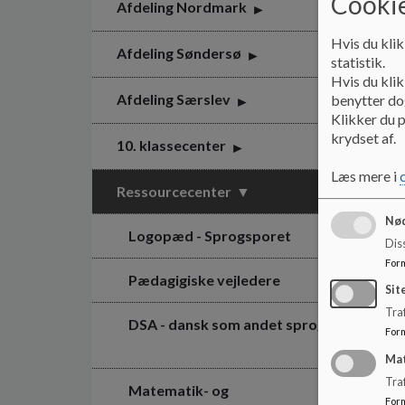
Cookie
Afdeling Nordmark
Hvis du klik
Afdeling Søndersø
statistik.
Hvis du klik
Afdeling Særslev
benytter dog
Klikker du p
krydset af.
10. klassecenter
Læs mere i
Ressourcecenter
Nød
Logopæd - Sprogsporet
Dis
For
Pædagigiske vejledere
Sit
Traf
DSA - dansk som andet sprog
For
Ma
Tra
Matematik- og
For