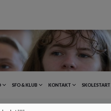
O
SFO & KLUB
KONTAKT
SKOLESTART
AFDELINGER
Ressourcecenter
Læringsvejled