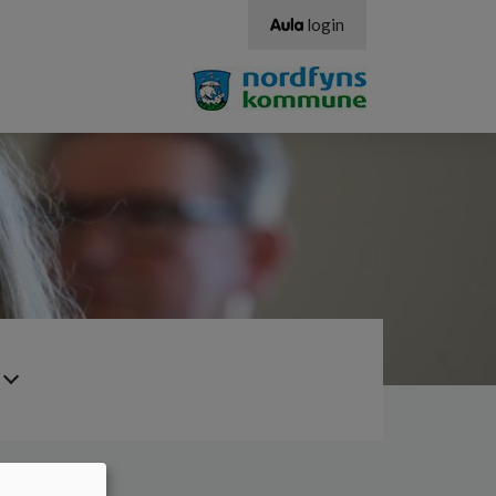
login
ere