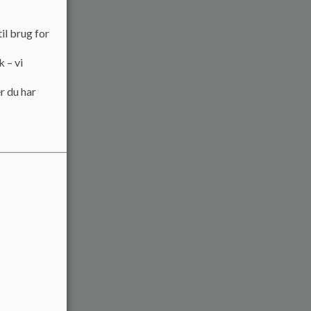
il brug for
k – vi
r du har