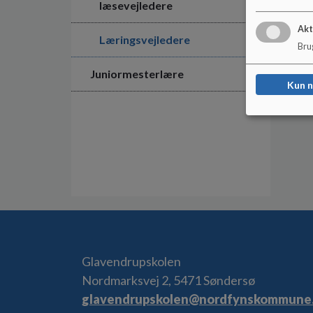
læsevejledere
Akt
Læringsvejledere
Brug
Juniormesterlære
Kun 
Glavendrupskolen
Nordmarksvej 2, 5471 Søndersø
glavendrupskolen@nordfynskommune