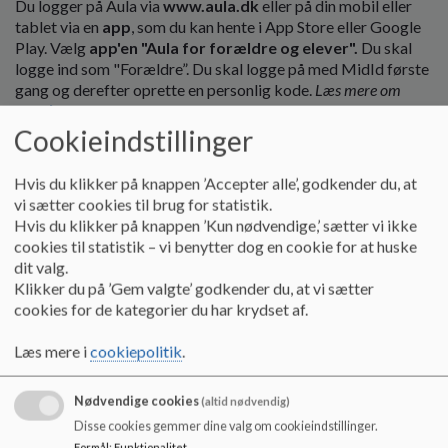
Du logger på Aula via
www.aula.dk
eller på din mobil eller
tablet via en
app
, som du kan hente i App Store eller Google
Play. Vælg
app'en "Aula for forældre og elever".
Du skal
logge ind som "Forældre”. Du skal logge på med MidId første
gang og derefter oprette en personlig kode.
Læs mere om
Aula
her.
Cookieindstillinger
Hvis du klikker på knappen ’Accepter alle’, godkender du, at
vi sætter cookies til brug for statistik.
SKOLEINDSKRIVNING TIL SKOLEÅRET 2026/2027
Hvis du klikker på knappen ’Kun nødvendige,’ sætter vi ikke
Hvornår kan der indskrives?
cookies til statistik – vi benytter dog en cookie for at huske
Den digitale indskrivning er lukket. Indskrivning var fra den
1.
dit valg.
december til 19. december 2025.
Klikker du på ’Gem valgte’ godkender du, at vi sætter
Kontakt kontoret på Nordmark - Heidi Eggert /23413136 hvis I
cookies for de kategorier du har krydset af.
ønsker at indskrive jeres barn.
Læs mere i
cookiepolitik
.
Skal man bruge MitID?
Nødvendige cookies
(altid nødvendig)
Du skal bruge MitID til indskrivningen.
Disse cookies gemmer dine valg om cookieindstillinger.
Formål
:
Funktionalitet