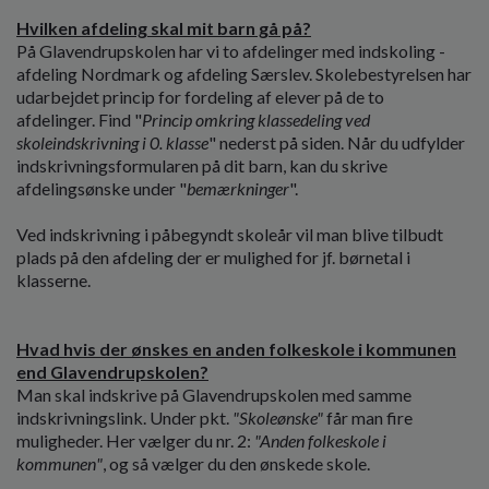
Hvilken afdeling skal mit barn gå på?
På Glavendrupskolen har vi to afdelinger med indskoling -
afdeling Nordmark og afdeling Særslev. Skolebestyrelsen har
udarbejdet princip for fordeling af elever på de to
afdelinger. Find "
Princip omkring klassedeling ved
skoleindskrivning i 0. klasse
" nederst på siden. Når du udfylder
indskrivningsformularen på dit barn, kan du skrive
afdelingsønske under "
bemærkninger
".
Ved indskrivning i påbegyndt skoleår vil man blive tilbudt
plads på den afdeling der er mulighed for jf. børnetal i
klasserne.
Hvad hvis der ønskes en anden folkeskole i kommunen
end Glavendrupskolen?
Man skal indskrive på Glavendrupskolen med samme
indskrivningslink. Under pkt.
"Skoleønske"
får man fire
muligheder. Her vælger du nr. 2:
"Anden folkeskole i
kommunen"
, og så vælger du den ønskede skole.