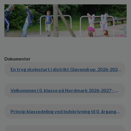
Dokumenter
En tryg skolestart i distrikt Glavendrup_2026-2027_digital.pdf
Velkommen i 0. klasse på Nordmark 2026-2027 - A4 Pjece.pdf
Princip klassedeling ved indskrivning til 0. årgang_3.pdf