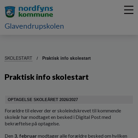
Glavendrupskolen
G
å
SKOLESTART
Praktisk info skolestart
t
i
Praktisk info skolestart
l
h
o
v
OPTAGELSE SKOLEÅRET 2026/2027
e
d
Forældre til elever der er skoleindskrevet til kommende
i
skoleår har modtaget en besked i Digital Post med
n
bekræftelse på optagelse.
d
h
Den
3. februar
modtager alle forældre besked om hvilken