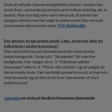
Husk at udfylde i bemærkningsfeltet, hvorfor I ønsker den
skole (f.eks. søskende på skolen) samt hvilken afdeling, der er
ønsket. Man kan dog ikke være sikker på, at barnet kan
optages selvom man har valgt en anden skole (læs mere på
kommunens hjemmeside under:
Frit skolevalg
).
Der ønskes en hel anden skole, f.eks. en privat eller en
folkeskole i anden kommune?
Man skal indskrive på Glavendrupskolen med samme
indskrivningslink. Under pkt. "
Skoleønske
" får man fire
muligheder. Her vælger du nr. 3: "
Folkeskole udenfor
kommunen
" eller nr. 4: "
Privat- eller friskole
", og så vælger du
den ønskede skole. Vær samtidig opmærksom på, at man selv
skal henvende sig på den skole, hvor man ønsker sit barn
indskrevet på.
Læs mere
om skole på Nordfyns Kommunes hjemmeside