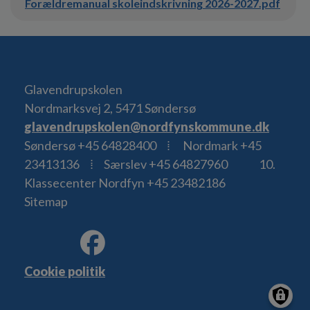
Forældremanual skoleindskrivning 2026-2027.pdf
Glavendrupskolen
Nordmarksvej 2, 5471 Søndersø
glavendrupskolen@nordfynskommune.dk
Søndersø +45 64828400 ⁞ Nordmark +45
23413136 ⁞ Særslev +45 64827960 10.
Klassecenter Nordfyn +45 23482186
Sitemap
Cookie politik