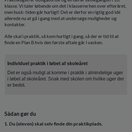
o
klasse. Vi taler løbende om det i klasserne hen over efteråret,
l
men husk: tiden går hurtigt! Det er derfor en rigtig god idé
d
allerede nu at gå i gang med at undersøge muligheder og
e
kontakter.
t
Alle skal i praktik, så kom hurtigt i gang, så der er tid til at
finde en Plan B hvis den første aftale går i vasken.
Individuel praktik i løbet af skoleåret
Det er også muligt at komme i praktik i almindelige uger
i løbet af skoleåret. Snak med skolen om hvilke uger der
er bedst.
Sådan gør du
1. Du (eleven) skal selv finde din praktikplads.