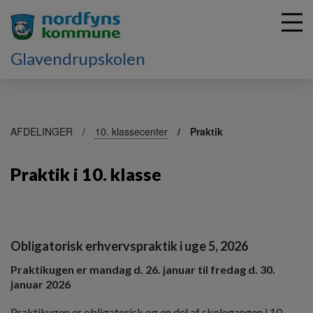
Glavendrupskolen
G
å
AFDELINGER
10. klassecenter
Praktik
t
i
Praktik i 10. klasse
l
h
o
v
e
Obligatorisk erhvervspraktik i uge 5, 2026
d
i
Praktikugen er mandag d. 26. januar til fredag d. 30.
n
januar 2026
d
h
Praktikugen er obligatorisk og en del af skolegangen i 10.