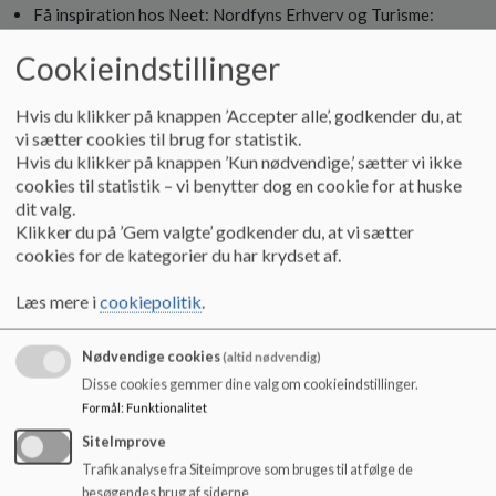
Få inspiration hos Neet: Nordfyns Erhverv og Turisme:
neet.dk/medlemmer
Cookieindstillinger
Se “Gode råd til at finde praktiksted” for neden.
Se også forslagene på side 2 i praktikaftalen, som du kan
downloade nederst på siden.
Hvis du klikker på knappen ’Accepter alle’, godkender du, at
vi sætter cookies til brug for statistik.
Hvis du klikker på knappen ’Kun nødvendige,’ sætter vi ikke
2. Få aftalen på plads (
Deadline 11. december
)
cookies til statistik – vi benytter dog en cookie for at huske
dit valg.
Når praktikstedet er fundet, skal du udfylde en
Klikker du på ’Gem valgte’ godkender du, at vi sætter
praktikkontrakt. Det kan du gøre på din telefon, fx når du er
cookies for de kategorier du har krydset af.
ude i virksomheden og lave aftalen.
Opret din praktikaftale på
ung.unoung.dk
under fanen
Læs mere i
cookiepolitik
.
Praktik
og find knappen
Opret praktikaftale
.
Tast virksomhedens navn eller CVR og find virksomheden på
Nødvendige cookies
(altid nødvendig)
listen.
Disse cookies gemmer dine valg om cookieindstillinger.
Husk at notere kontaktperson og dennes oplysninger (mail
Formål
:
Funktionalitet
og telefon) samt periode for praktikopholdet.
SiteImprove
Tidligere var der en blanket, men den er afskaffet da
eleverne kan registrere praktikken direkte på deres
Trafikanalyse fra Siteimprove som bruges til at følge de
mobiltelefon.
besøgendes brug af siderne