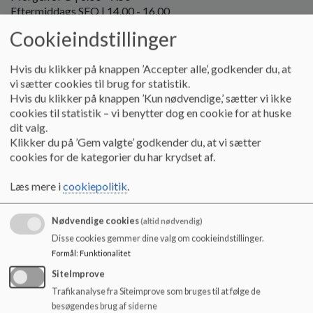
o
Eftermiddags SFO | 14.00 - 16.00
l
Cookieindstillinger
d
Morgenmad hver dag kl. 6.00 - 7.30
e
t
Adresse:
Hvis du klikker på knappen ’Accepter alle’, godkender du, at
Ullerupvænget 10
vi sætter cookies til brug for statistik.
5471 Søndersø
Hvis du klikker på knappen ’Kun nødvendige,’ sætter vi ikke
cookies til statistik – vi benytter dog en cookie for at huske
Kontakt:
dit valg.
20 26 01 28 (mellem 14.00-17.00/fre 16.00)
Klikker du på ’Gem valgte’ godkender du, at vi sætter
Beskeder til personalet via Aula "SFO Nordmark"
cookies for de kategorier du har krydset af.
Komme/Gå information indskrives via KOMME/GÅ i Aula
Læs mere i
cookiepolitik
.
Garderober i skole og SFO
Alle børn har egen garderobe med plads til skoletaske,
Nødvendige cookies
(altid nødvendig)
overtøj, fodtøj og skiftetøj. Da vi har dage hvor vi alle er
Disse cookies gemmer dine valg om cookieindstillinger.
udenfor i SFO, er det vigtigt at alle børn har overtøj og fodtøj
med som passer til årstiden. Husk navn i tøjet.
Formål
:
Funktionalitet
SiteImprove
Legetøj i SFO
Trafikanalyse fra Siteimprove som bruges til at følge de
Det er ikke tilladt at medbringe eget legetøj i SFO, med
besøgendes brug af siderne
undtagelse af visse legetøjsdage og på skolefridage. Vi kan