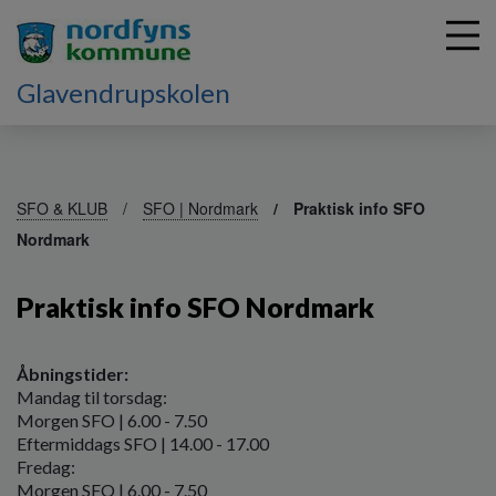
Glavendrupskolen
G
å
SFO & KLUB
SFO | Nordmark
Praktisk info SFO
t
Nordmark
i
l
h
Praktisk info SFO Nordmark
o
v
e
Åbningstider:
d
Mandag til torsdag:
i
Morgen SFO | 6.00 - 7.50
n
Eftermiddags SFO | 14.00 - 17.00
d
Fredag:
h
Morgen SFO | 6.00 - 7.50